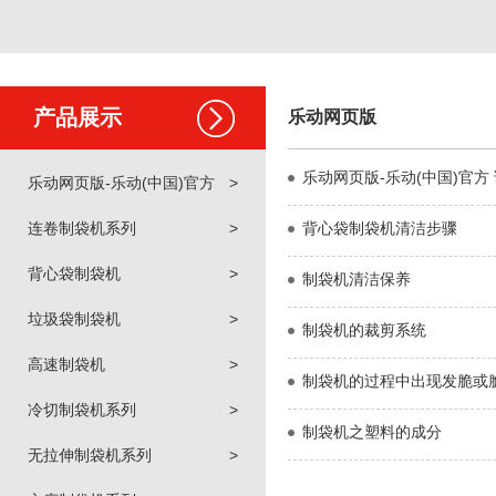
产品展示
乐动网页版
乐动网页版-乐动(中国)官方
乐动网页版-乐动(中国)官方
>
连卷制袋机系列
>
背心袋制袋机清洁步骤
背心袋制袋机
>
制袋机清洁保养
垃圾袋制袋机
>
制袋机的裁剪系统
高速制袋机
>
制袋机的过程中出现发脆或
冷切制袋机系列
>
制袋机之塑料的成分
无拉伸制袋机系列
>