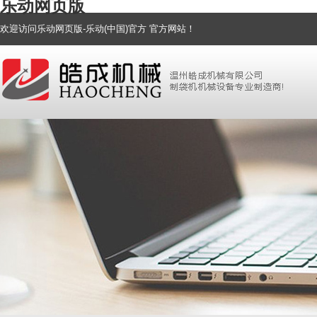
乐动网页版
欢迎访问乐动网页版-乐动(中国)官方 官方网站！