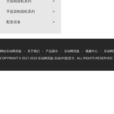
方底制袋机系列
>
手提袋制袋机系列
>
配套设备
>
网站乐动网页版
-
关于我们
-
产品展示
-
乐动网页版
-
视频中心
-
乐动网
COPYRIGHT © 2017-2019 乐动网页版-乐动(中国)官方 . ALL RIGHTS RESERVE