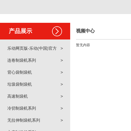
产品展示
视频中心
暂无内容
乐动网页版-乐动(中国)官方
>
连卷制袋机系列
>
背心袋制袋机
>
垃圾袋制袋机
>
高速制袋机
>
冷切制袋机系列
>
无拉伸制袋机系列
>