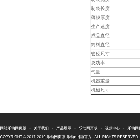
制袋长度
薄膜厚度
生产速度
成品直径
筒料直径
管径尺寸
总功率
气量
机器重量
机械尺寸
网站乐动网页版
-
关于我们
-
产品展示
-
乐动网页版
-
视频中心
-
乐动网
COPYRIGHT © 2017-2019 乐动网页版-乐动(中国)官方 . ALL RIGHTS RESERVE