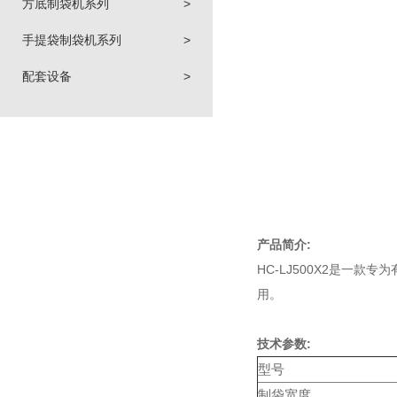
方底制袋机系列
>
手提袋制袋机系列
>
配套设备
>
产品简介:
HC-LJ500X2是一
用。
技术参数:
型号
制袋宽度